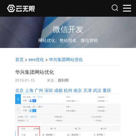
微信开发
网站优化、整站排名、微信营销
首页
>
seo优化
>
华兴集团网站优化
华兴集团网站优化
2019-01-15
来源：
搜到网
北京
上海
广州
深圳
成都
杭州
南京
天津
武汉
重庆