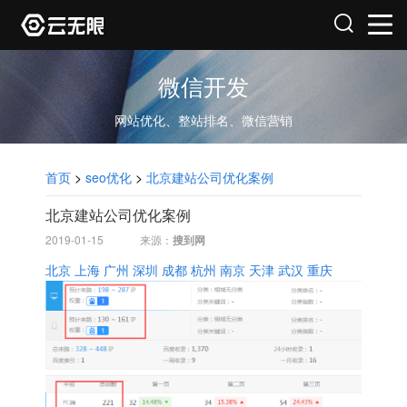
微信开发
网站优化、整站排名、微信营销
首页
>
seo优化
>
北京建站公司优化案例
北京建站公司优化案例
2019-01-15
来源：
搜到网
北京
上海
广州
深圳
成都
杭州
南京
天津
武汉
重庆