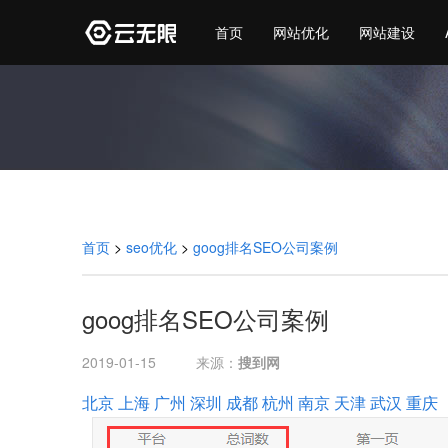
首页
网站优化
网站建设
首页
>
seo优化
>
goog排名SEO公司案例
goog排名SEO公司案例
2019-01-15
来源：
搜到网
北京
上海
广州
深圳
成都
杭州
南京
天津
武汉
重庆